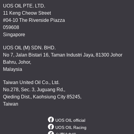
UOS OIL PTE. LTD.
11 Keng Cheow Street
#04-10 The Riverside Piazza
059608
Singapore
UOS OIL (M) SDN. BHD.
No 7, Jalan Bistari 16, Taman Industri Jaya, 81300 Johor
Bahru, Johor,
Malaysia
Taiwan United Oil Co., Ltd.
No.278, Sec. 3, Juguang Rd.,
Qieding Dist., Kaohsiung City 85245,
Taiwan
UOS OIL official
UOS OIL Racing