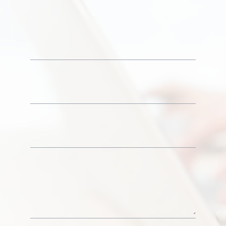
姓名
full
name
電
Email
話
主旨
Subjec
訊息
Your
Messa