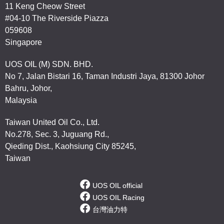
11 Keng Cheow Street
#04-10 The Riverside Piazza
059608
Singapore
UOS OIL (M) SDN. BHD.
No 7, Jalan Bistari 16, Taman Industri Jaya, 81300 Johor
Bahru, Johor,
Malaysia
Taiwan United Oil Co., Ltd.
No.278, Sec. 3, Juguang Rd.,
Qieding Dist., Kaohsiung City 85245,
Taiwan
UOS OIL official
UOS OIL Racing
台灣油力特